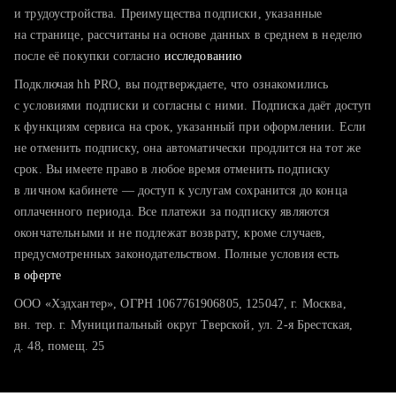
тратите много времени на поиск и вручную поднимаете
и трудоустройства. Преимущества подписки, указанные
резюме
на странице, рассчитаны на основе данных в среднем в неделю
после её покупки согласно
хотите сравнить себя с конкурентами и оценить шансы
исследованию
Подключая hh PRO, вы подтверждаете, что ознакомились
с условиями подписки и согласны с ними. Подписка даёт доступ
к функциям сервиса на срок, указанный при оформлении. Если
не отменить подписку, она автоматически продлится на тот же
срок. Вы имеете право в любое время отменить подписку
в личном кабинете — доступ к услугам сохранится до конца
оплаченного периода. Все платежи за подписку являются
окончательными и не подлежат возврату, кроме случаев,
предусмотренных законодательством. Полные условия есть
в оферте
ООО «Хэдхантер», ОГРН 1067761906805, 125047, г. Москва,
вн. тер. г. Муниципальный округ Тверской, ул. 2-я Брестская,
д. 48, помещ. 25