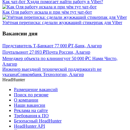
Как чат-бот Хэдди помогает найти работу в Viber?
Как Оля работу искала и при чём тут чат-бот
Улётная переписка: сделали жужжащий стикерпак для Viber
Вакансии дня
Представитель Т-Банка
от
77 000
₽
Т-Банк, Алагир
Почтальон
от
27 093
₽
Почта России, Алагир
Менеджер объекта по клинингу
от
50 000
₽
С Нами Чисто,
Алагир
Инженер выездной технической поддержки
з/п не
указана
Совкомбанк Технологии, Алагир
HeadHunter
Размещение вакансий
Поиск по резюме
О компании
Наши вакансии
Реклама на сайте
Требования к ПО
Безопасный HeadHunter
HeadHunter API