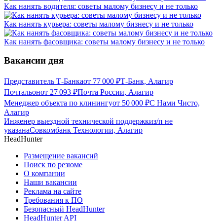
Как нанять водителя: советы малому бизнесу и не только
Как нанять курьера: советы малому бизнесу и не только
Как нанять фасовщика: советы малому бизнесу и не только
Вакансии дня
Представитель Т-Банка
от
77 000
₽
Т-Банк, Алагир
Почтальон
от
27 093
₽
Почта России, Алагир
Менеджер объекта по клинингу
от
50 000
₽
С Нами Чисто,
Алагир
Инженер выездной технической поддержки
з/п не
указана
Совкомбанк Технологии, Алагир
HeadHunter
Размещение вакансий
Поиск по резюме
О компании
Наши вакансии
Реклама на сайте
Требования к ПО
Безопасный HeadHunter
HeadHunter API