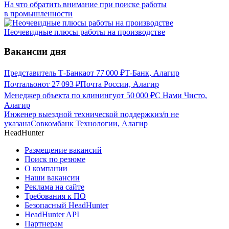
На что обратить внимание при поиске работы
в промышленности
Неочевидные плюсы работы на производстве
Вакансии дня
Представитель Т-Банка
от
77 000
₽
Т-Банк, Алагир
Почтальон
от
27 093
₽
Почта России, Алагир
Менеджер объекта по клинингу
от
50 000
₽
С Нами Чисто,
Алагир
Инженер выездной технической поддержки
з/п не
указана
Совкомбанк Технологии, Алагир
HeadHunter
Размещение вакансий
Поиск по резюме
О компании
Наши вакансии
Реклама на сайте
Требования к ПО
Безопасный HeadHunter
HeadHunter API
Партнерам