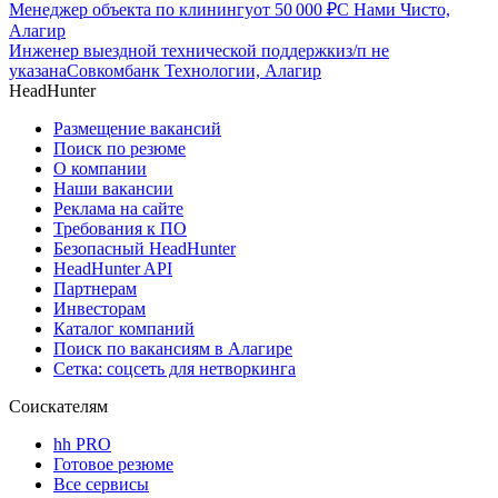
Менеджер объекта по клинингу
от
50 000
₽
С Нами Чисто,
Алагир
Инженер выездной технической поддержки
з/п не
указана
Совкомбанк Технологии, Алагир
HeadHunter
Размещение вакансий
Поиск по резюме
О компании
Наши вакансии
Реклама на сайте
Требования к ПО
Безопасный HeadHunter
HeadHunter API
Партнерам
Инвесторам
Каталог компаний
Поиск по вакансиям в Алагире
Сетка: соцсеть для нетворкинга
Соискателям
hh PRO
Готовое резюме
Все сервисы