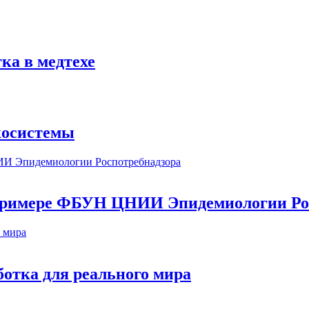
ка в медтехе
косистемы
а примере ФБУН ЦНИИ Эпидемиологии Ро
ботка для реального мира