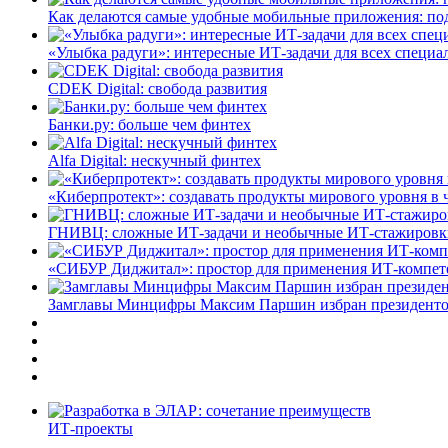
Как делаются самые удобные мобильные приложения: по
«Улыбка радуги»: интересные ИТ-задачи для всех специа
CDEK Digital: свобода развития
Банки.ру: больше чем финтех
Alfa Digital: нескучный финтех
«Киберпротект»: создавать продукты мирового уровня в
ГНИВЦ: сложные ИТ‑задачи и необычные ИТ‑стажировк
«СИБУР Диджитал»: простор для применения ИТ-компе
Замглавы Минцифры Максим Паршин избран президенто
ИТ-проекты