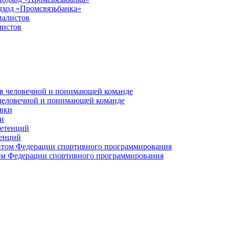
дход «Промсвязьбанка»
листов
 человечной и понимающей команде
и
тенций
м Федерации спортивного программирования