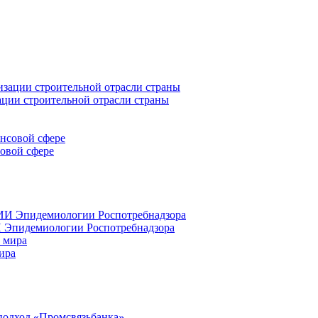
ации строительной отрасли страны
совой сфере
 Эпидемиологии Роспотребнадзора
ира