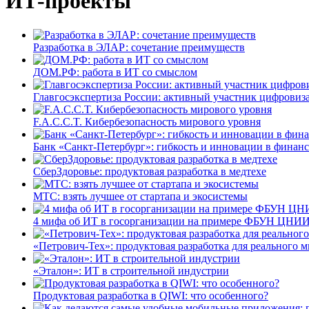
ИТ-проекты
Разработка в ЭЛАР: сочетание преимуществ
ДОМ.РФ: работа в ИТ со смыслом
Главгосэкспертиза России: активный участник цифровиз
F.A.C.C.T. Кибербезопасность мирового уровня
Банк «Санкт-Петербург»: гибкость и инновации в финан
СберЗдоровье: продуктовая разработка в медтехе
МТС: взять лучшее от стартапа и экосистемы
4 мифа об ИТ в госорганизации на примере ФБУН ЦНИИ
«Петрович-Тех»: продуктовая разработка для реального м
«Эталон»: ИТ в строительной индустрии
Продуктовая разработка в QIWI: что особенного?