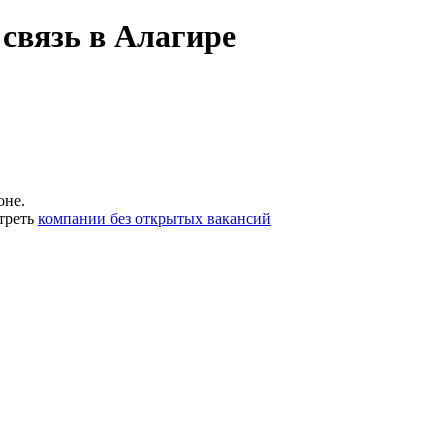
связь в Алагире
оне.
треть
компании без открытых вакансий