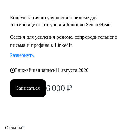
• Начинающий / Junior QA
• Middle/Senior QA
Консультация по улучшению резюме для
• QA Lead
тестировщиков от уровня Junior до Senior/Head
Сессия для усиления резюме, сопроводительного
письма и профиля в LinkedIn
Развернуть
Ближайшая запись
11 августа 2026
6 000
₽
Записаться
Отзывы
7