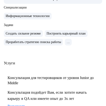
тестирования с командой 15+ человек
• Занималась ручным и автоматизированным
Специализации
тестированием различных продуктов (mobile, web и
Информационные технологии
desktop)
• Занимаюсь построением QA процессов и команды,
Задачи
развитием и интеграции QA в процесс разработки
Создать сильное резюме
Построить карьерный план
продукта
Проработать стратегию поиска работы
...
• Выстраиваю прикладные метрики, средства мониторинга
качества продуктов и не только
• Провела 100+ часов собеседований на позицию QA
manual, QA Auto
Услуги
• Ex-ментор SkyPro курс «Инженер по тестированию ПО»
• Сертифицированный тестировщик ISTQB
Консультация для тестировщиков от уровня Junior до
• Занимаюсь менторством с 2021 года
Middle
Консультация подойдет Вам, если хотите начать
С чем помогу:
карьеру в QA или имеете опыт до 3х лет
• Создание резюме
• Подготовка к собеседованию на различные позиции