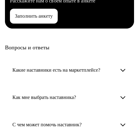
Расскажите нам о своем опыте в анкете
Заполнить анкету
Вопросы и ответы
Какие наставники есть на маркетплейсе?
Карьерные наставники — это HR-
специалисты, карьерные консультанты,
Как мне выбрать наставника?
психологи, резюмерайтеры и менторы.
Умный поиск поможет в три клика выбрать
Менторы работают в ИТ, дизайне, других
наставника для достижения вашей цели.
С чем может помочь наставник?
узкоспециализированных сферах. Они
помогут прокачать навыки, построить