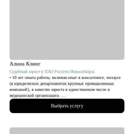
Алина
Клинг
Судебный юрист в ПАО Россети-Новосибирск
• 10 лет опыта работы, включая опыт в консалтинге, инхаусе
(в юридических департаментах крупных промышленных
компаний), в качестве юриста в единственном числе в
медицинской организации.
• Аккредитованный карьерный консультант, член проекта об
Выбрать услугу
управлении юридической карьерой «Карьера юриста».
• Автор блогов на юридическую тематику в соцсетях, автор
телеграм-канала «Карьера и жизнь юриста» на тему
построения и развития карьеры юриста.
• Трижды меняла место жительства и начинала карьеру с