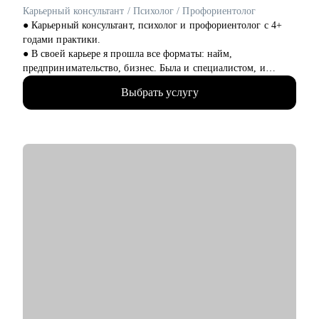
Карьерный консультант / Психолог / Профориентолог
● Карьерный консультант, психолог и профориентолог с 4+
годами практики.
● В своей карьере я прошла все форматы: найм,
предпринимательство, бизнес. Была и специалистом, и
управленцем. Знаю не понаслышке про плюсы и минусы
Выбрать услугу
каждого варианта.
● Имею 2 высших образования: фундаментальное
психологическое и IT. Это позволяет работать с людьми как с
системой. 10+ повышений квалификации в области:
психологии, профориентации, бизнеса, HR.
● 550+ часов консультаций по карьерному продвижению,
профориентации и проблемам психологического характера,
связанным с трудом.
● 90% клиентов после работы со мной начинают действовать:
меняют профессию или сферу деятельности, находят новую
работу, выходят из состояния выгорания и возвращаются к
работе с новым смыслом, находят путь после долгих
сомнений и неопределённости, восстанавливают уверенность
и мотивацию.
● Автор методики профориентации, ориентированной на
глубокое понимание личности клиента, его ценностей,