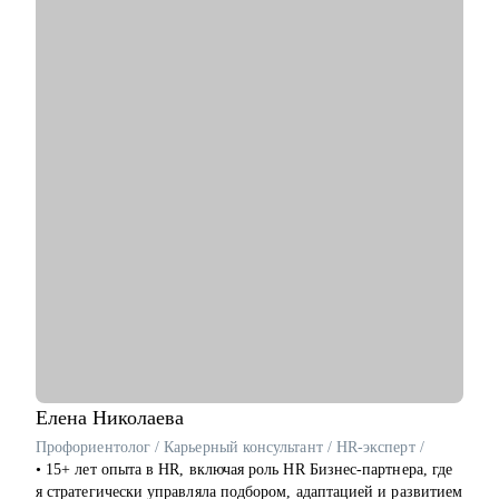
нуля.
• Автор и спикер мероприятий на тему управления карьерой
юриста.
С чем помогу:
• Карьерный кризис - чувство, что вы уперлись в потолок и
не знаете, куда и как двигаться дальше.
• Профессиональное выгорание - вы хотите уйти из
юриспруденции.
• Смена или определение специализации - хотите сузить
нишу деятельности, но не знаете какую выбрать.
• Есть желание перейти в частную практику из найма и
наоборот.
• Смена места работы - помощь в подборе вакансий,
составлении продающего резюме, подготовке к
собеседованию.
• Укрепление или рост позиции на текущем месте работы,
запрос на повышение заработной платы.
• Есть запрос на выход в медиа пространство, ведение блога и
Елена
Николаева
публичные выступления.
Профориентолог / Карьерный консультант / HR-эксперт /
• Есть запрос на дополнительный заработок, будучи в
• 15+ лет опыта в HR, включая роль HR Бизнес-партнера, где
декрете, либо нет видения дальнейшей карьеры после
я стратегически управляла подбором, адаптацией и развитием