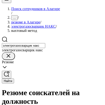
Поиск сотрудников в Алагире
/
/
...
резюме в Алагире
/
электрогазосварщик НАКС
/
вахтовый метод
электрогазосварщик накс
Резюме
Найти
Резюме соискателей на
должность