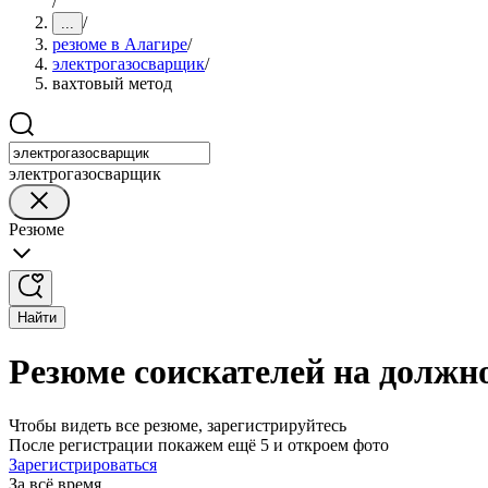
/
/
...
резюме в Алагире
/
электрогазосварщик
/
вахтовый метод
электрогазосварщик
Резюме
Найти
Резюме соискателей на должн
Чтобы видеть все резюме, зарегистрируйтесь
После регистрации покажем ещё 5 и откроем фото
Зарегистрироваться
За всё время