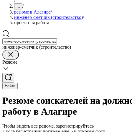
/
/
...
резюме в Алагире
/
инженер-сметчик (строительство)
/
проектная работа
инженер-сметчик (строительство)
Резюме
Найти
Резюме соискателей на должн
работу в Алагире
Чтобы видеть все резюме, зарегистрируйтесь
После регистрации покажем ещё 5 и откроем фото