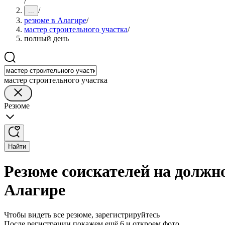
/
/
...
резюме в Алагире
/
мастер строительного участка
/
полный день
мастер строительного участка
Резюме
Найти
Резюме соискателей на должно
Алагире
Чтобы видеть все резюме, зарегистрируйтесь
После регистрации покажем ещё 6 и откроем фото