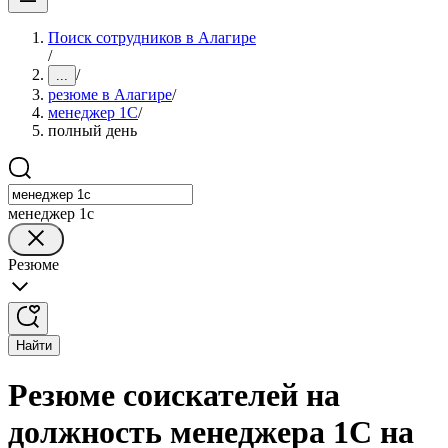
Поиск сотрудников в Алагире
/
/
...
резюме в Алагире
/
менеджер 1С
/
полный день
менеджер 1с
Резюме
Найти
Резюме соискателей на
должность менеджера 1С на