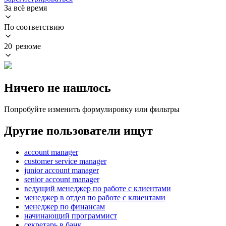
За всё время
По соответствию
20 резюме
Ничего не нашлось
Попробуйте изменить формулировку или фильтры
Другие пользователи ищут
account manager
customer service manager
junior account manager
senior account manager
ведущий менеджер по работе с клиентами
менеджер в отдел по работе с клиентами
менеджер по финансам
начинающий программист
секретарь в банк