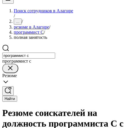
Поиск сотрудников в Алагире
/
/
...
резюме в Алагире
/
программист C
/
полная занятость
программист c
Резюме
Найти
Резюме соискателей на
должность программиста C с