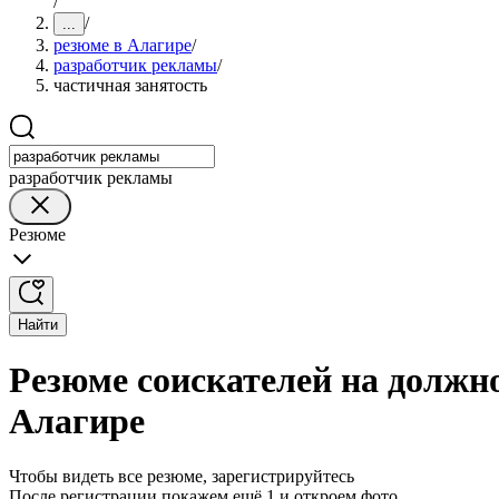
/
/
...
резюме в Алагире
/
разработчик рекламы
/
частичная занятость
разработчик рекламы
Резюме
Найти
Резюме соискателей на должн
Алагире
Чтобы видеть все резюме, зарегистрируйтесь
После регистрации покажем ещё 1 и откроем фото