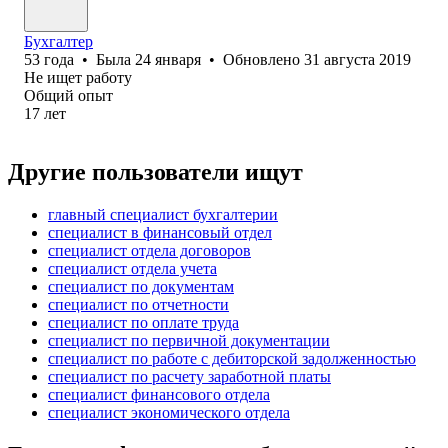
Бухгалтер
53
года
•
Была
24 января
•
Обновлено
31 августа 2019
Не ищет работу
Общий опыт
17
лет
Другие пользователи ищут
главный специалист бухгалтерии
специалист в финансовый отдел
специалист отдела договоров
специалист отдела учета
специалист по документам
специалист по отчетности
специалист по оплате труда
специалист по первичной документации
специалист по работе с дебиторской задолженностью
специалист по расчету заработной платы
специалист финансового отдела
специалист экономического отдела