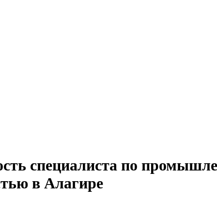
ость специалиста по промышл
стью в Алагире