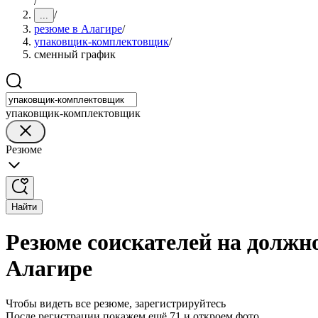
/
/
...
резюме в Алагире
/
упаковщик-комплектовщик
/
сменный график
упаковщик-комплектовщик
Резюме
Найти
Резюме соискателей на долж
Алагире
Чтобы видеть все резюме, зарегистрируйтесь
После регистрации покажем ещё 71 и откроем фото