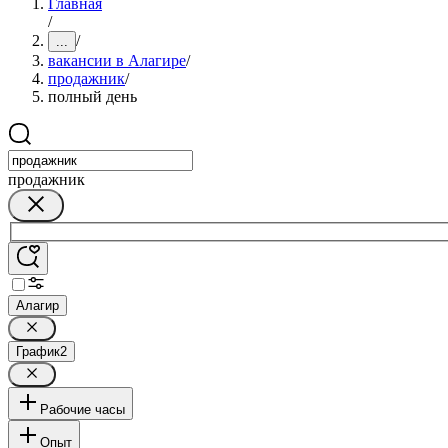
Главная
/
/
...
вакансии в Алагире
/
продажник
/
полный день
продажник
Алагир
График
2
Рабочие часы
Опыт