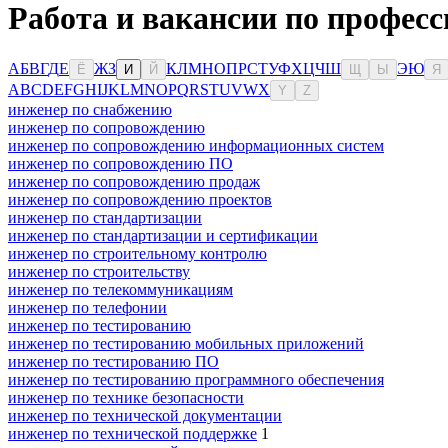
Работа и вакансии по професс
А
Б
В
Г
Д
Е
Ж
З
К
Л
М
Н
О
П
Р
С
Т
У
Ф
Х
Ц
Ч
Ш
Э
Ю
Ё
И
Й
Щ
Ы
Я
A
B
C
D
E
F
G
H
I
J
K
L
M
N
O
P
Q
R
S
T
U
V
W
X
Y
Z
инженер по снабжению
инженер по сопровождению
инженер по сопровождению информационных систем
инженер по сопровождению ПО
инженер по сопровождению продаж
инженер по сопровождению проектов
инженер по стандартизации
инженер по стандартизации и сертификации
инженер по строительному контролю
инженер по строительству
инженер по телекоммуникациям
инженер по телефонии
инженер по тестированию
инженер по тестированию мобильных приложений
инженер по тестированию ПО
инженер по тестированию программного обеспечения
инженер по технике безопасности
инженер по технической документации
инженер по технической поддержке
1