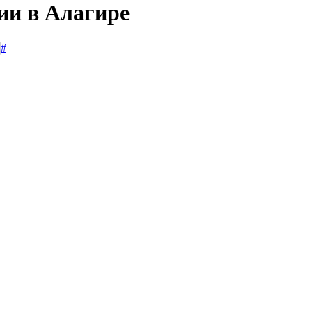
ии в Алагире
#