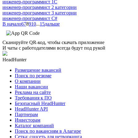
инженер-программист 1С
инженер-программист 2 категории
инженер-программист 3 категории
инженер-программист C#
В начало
6
7
8
9
10
...
15
дальше
Сканируйте QR-код, чтобы скачать приложение
И чаты с работодателями всегда будут под рукой
HeadHunter
Размещение вакансий
Поиск по резюме
О компании
Наши вакансии
Реклама на сайте
Требования к ПО
Безопасный HeadHunter
HeadHunter API
Партнерам
Инвесторам
Каталог компаний
Поиск по вакансиям в Алагире
Сетка: соцсеть для нетворкинга