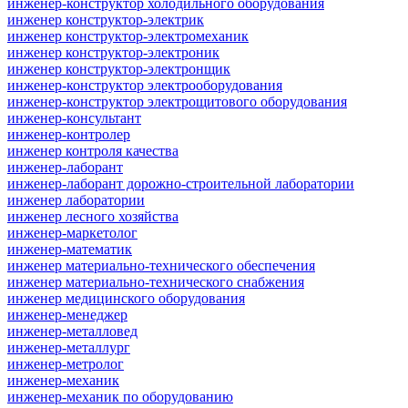
инженер-конструктор холодильного оборудования
инженер конструктор-электрик
инженер конструктор-электромеханик
инженер конструктор-электроник
инженер конструктор-электронщик
инженер-конструктор электрооборудования
инженер-конструктор электрощитового оборудования
инженер-консультант
инженер-контролер
инженер контроля качества
инженер-лаборант
инженер-лаборант дорожно-строительной лаборатории
инженер лаборатории
инженер лесного хозяйства
инженер-маркетолог
инженер-математик
инженер материально-технического обеспечения
инженер материально-технического снабжения
инженер медицинского оборудования
инженер-менеджер
инженер-металловед
инженер-металлург
инженер-метролог
инженер-механик
инженер-механик по оборудованию