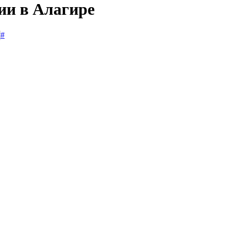
ии в Алагире
#