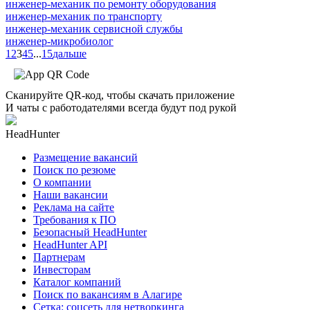
инженер-механик по ремонту оборудования
инженер-механик по транспорту
инженер-механик сервисной службы
инженер-микробиолог
1
2
3
4
5
...
15
дальше
Сканируйте QR-код, чтобы скачать приложение
И чаты с работодателями всегда будут под рукой
HeadHunter
Размещение вакансий
Поиск по резюме
О компании
Наши вакансии
Реклама на сайте
Требования к ПО
Безопасный HeadHunter
HeadHunter API
Партнерам
Инвесторам
Каталог компаний
Поиск по вакансиям в Алагире
Сетка: соцсеть для нетворкинга