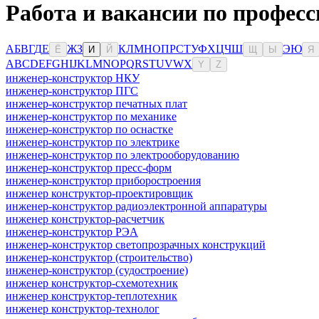
Работа и вакансии по професс
А
Б
В
Г
Д
Е
Ж
З
К
Л
М
Н
О
П
Р
С
Т
У
Ф
Х
Ц
Ч
Ш
Э
Ю
Ё
И
Й
Щ
Ы
Я
A
B
C
D
E
F
G
H
I
J
K
L
M
N
O
P
Q
R
S
T
U
V
W
X
Y
Z
инженер-конструктор НКУ
инженер-конструктор ПГС
инженер-конструктор печатных плат
инженер-конструктор по механике
инженер-конструктор по оснастке
инженер-конструктор по электрике
инженер-конструктор по электрооборудованию
инженер-конструктор пресс-форм
инженер-конструктор приборостроения
инженер конструктор-проектировщик
инженер-конструктор радиоэлектронной аппаратуры
инженер конструктор-расчетчик
инженер-конструктор РЭА
инженер-конструктор светопрозрачных конструкций
инженер-конструктор (строительство)
инженер-конструктор (судостроение)
инженер конструктор-схемотехник
инженер конструктор-теплотехник
инженер конструктор-технолог