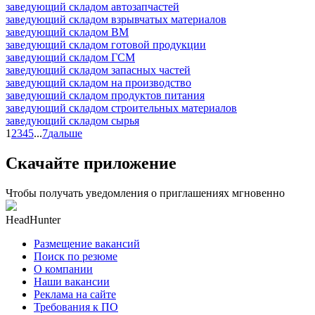
заведующий складом автозапчастей
заведующий складом взрывчатых материалов
заведующий складом ВМ
заведующий складом готовой продукции
заведующий складом ГСМ
заведующий складом запасных частей
заведующий складом на производство
заведующий складом продуктов питания
заведующий складом строительных материалов
заведующий складом сырья
1
2
3
4
5
...
7
дальше
Скачайте приложение
Чтобы получать уведомления о приглашениях мгновенно
HeadHunter
Размещение вакансий
Поиск по резюме
О компании
Наши вакансии
Реклама на сайте
Требования к ПО