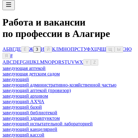
Работа и вакансии
по профессии в Алагире
А
Б
В
Г
Д
Е
Ж
И
К
Л
М
Н
О
П
Р
С
Т
У
Ф
Х
Ц
Ч
Ш
Э
Ю
Ё
З
Й
Щ
Ы
#
Я
A
B
C
D
E
F
G
H
I
J
K
L
M
N
O
P
Q
R
S
T
U
V
W
X
Y
Z
заведующая аптекой
заведующая детским садом
заведующий
заведующий административно-хозяйственной частью
заведующий аптекой (провизор)
заведующий архивом
заведующий АХЧА
заведующий базой
заведующий библиотекой
заведующий здравпунктом
заведующий испытательной лабораторией
заведующий канцелярией
заведующий кассой