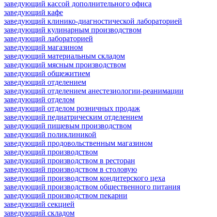
заведующий кассой дополнительного офиса
заведующий кафе
заведующий клинико-диагностической лабораторией
заведующий кулинарным производством
заведующий лабораторией
заведующий магазином
заведующий материальным складом
заведующий мясным производством
заведующий общежитием
заведующий отделением
заведующий отделением анестезиологии-реанимации
заведующий отделом
заведующий отделом розничных продаж
заведующий педиатрическим отделением
заведующий пищевым производством
заведующий поликлиникой
заведующий продовольственным магазином
заведующий производством
заведующий производством в ресторан
заведующий производством в столовую
заведующий производством кондитерского цеха
заведующий производством общественного питания
заведующий производством пекарни
заведующий секцией
заведующий складом