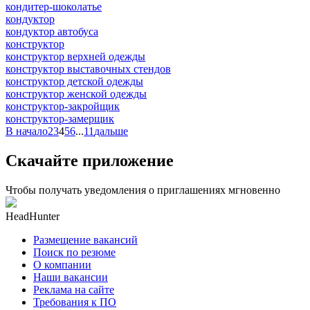
кондитер-шоколатье
кондуктор
кондуктор автобуса
конструктор
конструктор верхней одежды
конструктор выставочных стендов
конструктор детской одежды
конструктор женской одежды
конструктор-закройщик
конструктор-замерщик
В начало
2
3
4
5
6
...
11
дальше
Скачайте приложение
Чтобы получать уведомления о приглашениях мгновенно
HeadHunter
Размещение вакансий
Поиск по резюме
О компании
Наши вакансии
Реклама на сайте
Требования к ПО