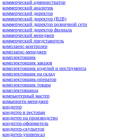
коммерческий администратор
коммерческий аналитик
коммерческий директор
коммерческий директор (B2B)
коммерческий директор розничной сети
коммерческий директор филиала
коммерческий менеджер
коммерческий представитель
комплаенс-контролер
комплаенс-менеджер
комплектовщик
комплектовщик заказов
комплектовщик изделий и инструмента
комплектовщик на склад
комплектовщик-оператор
комплектовщик товара
комплектовщица
компьютерный мастер
комьюнити-менеджер
кондитер
кондитер в ресторан
кондитер на производство
кондитер-оформитель
кондитер-скульптор
кондитер-универсал