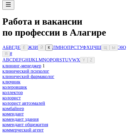
Работа и вакансии
по профессии в Алагире
А
Б
В
Г
Д
Е
Ж
З
И
Л
М
Н
О
П
Р
С
Т
У
Ф
Х
Ц
Ч
Ш
Э
Ю
Ё
Й
К
Щ
Ы
#
Я
A
B
C
D
E
F
G
H
I
J
K
L
M
N
O
P
Q
R
S
T
U
V
W
X
Y
Z
клининг-менеджер
1
клинический психолог
клинический фармаколог
ключник
колеровщик
коллектор
колорист
колорист автоэмалей
комбайнер
комендант
комендант здания
комендант общежития
коммерческий агент