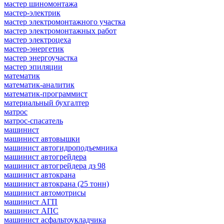
мастер шиномонтажа
мастер-электрик
мастер электромонтажного участка
мастер электромонтажных работ
мастер электроцеха
мастер-энергетик
мастер энергоучастка
мастер эпиляции
математик
математик-аналитик
математик-программист
материальный бухгалтер
матрос
матрос-спасатель
машинист
машинист автовышки
машинист автогидроподъемника
машинист автогрейдера
машинист автогрейдера дз 98
машинист автокрана
машинист автокрана (25 тонн)
машинист автомотрисы
машинист АГП
машинист АПС
машинист асфальтоукладчика