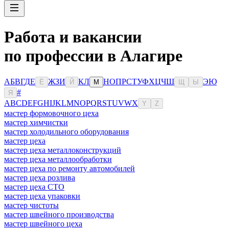
Работа и вакансии
по профессии в Алагире
А
Б
В
Г
Д
Е
Ж
З
И
К
Л
Н
О
П
Р
С
Т
У
Ф
Х
Ц
Ч
Ш
Э
Ю
Ё
Й
М
Щ
Ы
#
Я
A
B
C
D
E
F
G
H
I
J
K
L
M
N
O
P
Q
R
S
T
U
V
W
X
Y
Z
мастер формовочного цеха
мастер химчистки
мастер холодильного оборудования
мастер цеха
мастер цеха металлоконструкций
мастер цеха металлообработки
мастер цеха по ремонту автомобилей
мастер цеха розлива
мастер цеха СТО
мастер цеха упаковки
мастер чистоты
мастер швейного производства
мастер швейного цеха