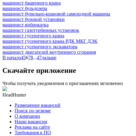
машинист башенного крана
машинист бульдозера
машинист бурильно-крановой самоходной машины
машинист буровой установки
машинист виброкатка
машинист газотурбинных установок
машинист гусеничного крана
машинист гусеничного крана РДК МКГ ДЭК
машинист гусеничного экскаватора
машинист двигателей внутреннего сгорания
В начало
4
5
6
7
8
...
47
дальше
Скачайте приложение
Чтобы получать уведомления о приглашениях мгновенно
HeadHunter
Размещение вакансий
Поиск по резюме
О компании
Наши вакансии
Реклама на сайте
Требования к ПО