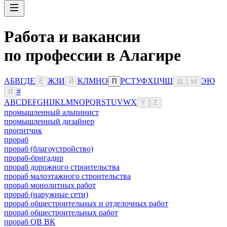
Работа и вакансии
по профессии в Алагире
А
Б
В
Г
Д
Е
Ж
З
И
К
Л
М
Н
О
Р
С
Т
У
Ф
Х
Ц
Ч
Ш
Э
Ю
Ё
Й
П
Щ
Ы
#
Я
A
B
C
D
E
F
G
H
I
J
K
L
M
N
O
P
Q
R
S
T
U
V
W
X
Y
Z
промышленный альпинист
промышленный дизайнер
пропитчик
прораб
прораб (благоустройство)
прораб-бригадир
прораб дорожного строительства
прораб малоэтажного строительства
прораб монолитных работ
прораб (наружные сети)
прораб общестроительных и отделочных работ
прораб общестроительных работ
прораб ОВ ВК