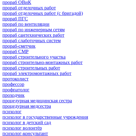
прораб ОВиК
прораб отделочных работ
прораб отделочных работ (с бригадой)
прораб ПГС
прораб по вентиляции
прораб по инженерным сетям
прораб сантехнических работ
прораб слаботочных систем
прораб-сметчик
прораб СМР
прораб строительного участка
прораб строительно-монтажных работ
прораб строительных работ
прораб электромонтажных работ
протоколист
профессор
профпатолог
проходчик
процедурная медицинская сестра
процедурная медсестра
психолог
психолог в государственные учреждения
психолог в детский сад
психолог волонтёр
психолог-консультант