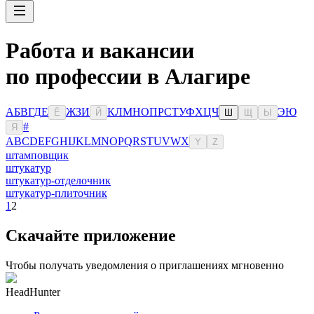
Работа и вакансии
по профессии в Алагире
А
Б
В
Г
Д
Е
Ж
З
И
К
Л
М
Н
О
П
Р
С
Т
У
Ф
Х
Ц
Ч
Э
Ю
Ё
Й
Ш
Щ
Ы
#
Я
A
B
C
D
E
F
G
H
I
J
K
L
M
N
O
P
Q
R
S
T
U
V
W
X
Y
Z
штамповщик
штукатур
штукатур-отделочник
штукатур-плиточник
1
2
Скачайте приложение
Чтобы получать уведомления о приглашениях мгновенно
HeadHunter