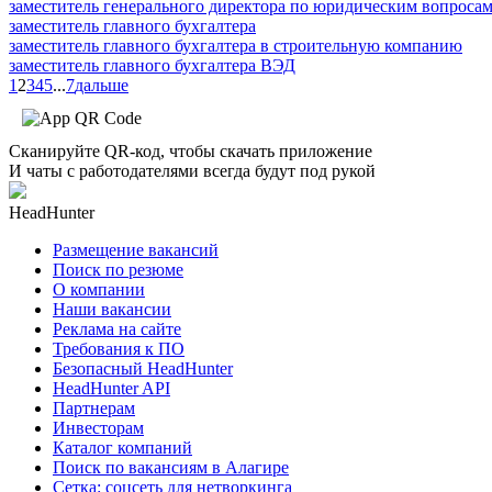
заместитель генерального директора по юридическим вопроса
заместитель главного бухгалтера
заместитель главного бухгалтера в строительную компанию
заместитель главного бухгалтера ВЭД
1
2
3
4
5
...
7
дальше
Сканируйте QR-код, чтобы скачать приложение
И чаты с работодателями всегда будут под рукой
HeadHunter
Размещение вакансий
Поиск по резюме
О компании
Наши вакансии
Реклама на сайте
Требования к ПО
Безопасный HeadHunter
HeadHunter API
Партнерам
Инвесторам
Каталог компаний
Поиск по вакансиям в Алагире
Сетка: соцсеть для нетворкинга