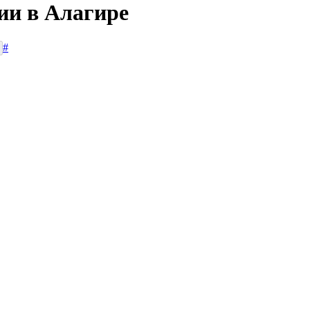
ии в Алагире
#