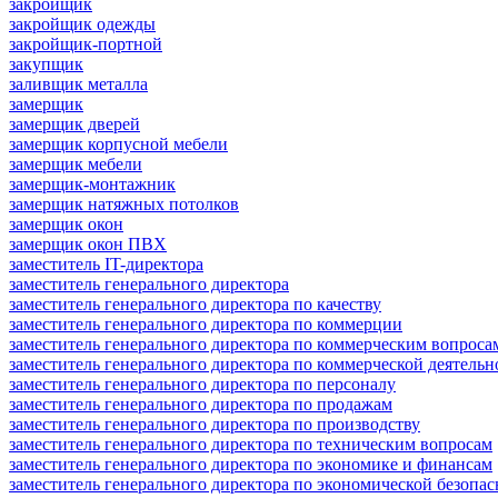
закройщик
закройщик одежды
закройщик-портной
закупщик
заливщик металла
замерщик
замерщик дверей
замерщик корпусной мебели
замерщик мебели
замерщик-монтажник
замерщик натяжных потолков
замерщик окон
замерщик окон ПВХ
заместитель IT-директора
заместитель генерального директора
заместитель генерального директора по качеству
заместитель генерального директора по коммерции
заместитель генерального директора по коммерческим вопроса
заместитель генерального директора по коммерческой деятельн
заместитель генерального директора по персоналу
заместитель генерального директора по продажам
заместитель генерального директора по производству
заместитель генерального директора по техническим вопросам
заместитель генерального директора по экономике и финансам
заместитель генерального директора по экономической безопас