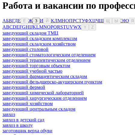
Работа и вакансии по професс
А
Б
В
Г
Д
Е
Ж
И
К
Л
М
Н
О
П
Р
С
Т
У
Ф
Х
Ц
Ч
Ш
Э
Ю
Ё
З
Й
Щ
Ы
Я
A
B
C
D
E
F
G
H
I
J
K
L
M
N
O
P
Q
R
S
T
U
V
W
X
Y
Z
заведующий складом ТМЦ
заведующий складским комплексом
заведующий складским хозяйством
заведующий столовой
заведующий стоматологическим отделением
заведующий терапевтическим отделением
заведующий торговым объектом
заведующий учебной частью
заведующий фармацевтическим складом
заведующий фельдшерско-акушерским пунктом
заведующий фермой
заведующий химической лабораторией
заведующий хирургическим отделением
заведующий хозяйством
заведующий центральным складом
завхоз
завхоз в детский сад
завхоз в школу
заготовщик верха обуви